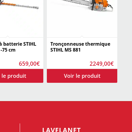
à batterie STIHL
Tronçonneuse thermique
 -75 cm
STIHL MS 881
659,00
€
2249,00
€
LAVELANET