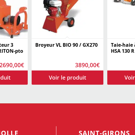
eur 3
Broyeur VL BIO 90 / GX270
Taie-haie 
RITON-pto
HSA 130 R
2690,00
€
3890,00
€
IOLLE
SAINT-GIRONS