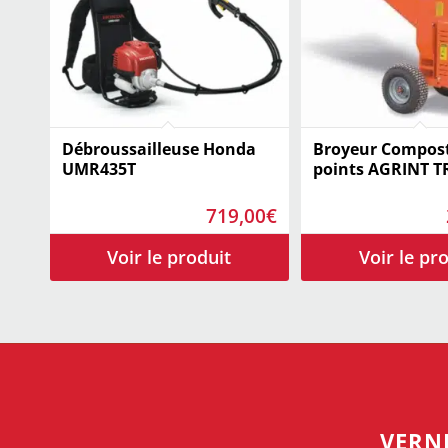
Débroussailleuse Honda
Broyeur Compost
UMR435T
points AGRINT T
719,00
€
VERN