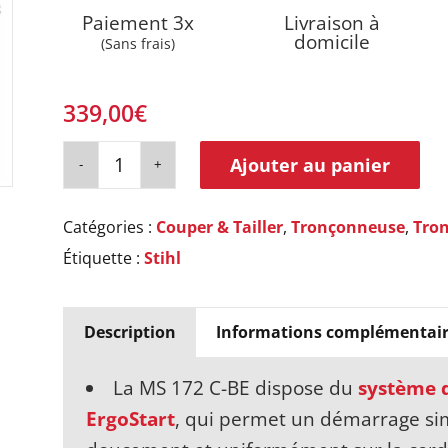
Paiement 3x
Livraison à
domicile
(Sans frais)
339,00
€
Ajouter au panier
Catégories :
Couper & Tailler
,
Tronçonneuse
,
Tro
Étiquette :
Stihl
Description
Informations complémentair
La MS 172 C-BE dispose du
système d
ErgoStart
, qui permet un démarrage simp