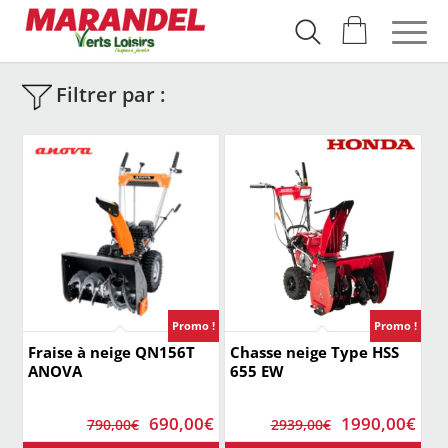
Filtrer par :
Promo !
Promo !
Fraise à neige QN156T
Chasse neige Type HSS
ANOVA
655 EW
Le
Le
Le
Le
690,00
€
1990,00
€
790,00
€
2939,00
€
prix
prix
prix
prix