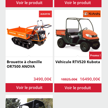
Promo !
Brouette à chenille
Véhicule RTV520 Kubota
OR7500 ANOVA
Le
Le
3490,00
€
16490,00
€
18825,00
€
prix
prix
initial
act
était :
est 
18825,00€.
164