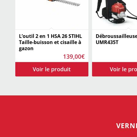
L’outil 2 en 1 HSA 26 STIHL
Débroussailleus
Taille-buisson et cisaille à
UMR435T
gazon
139,00
€
VERN