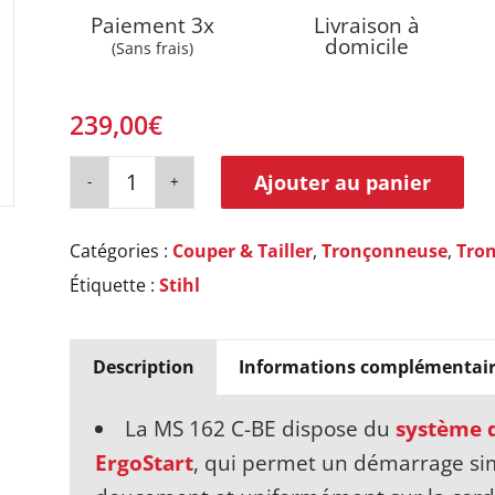
Paiement 3x
Livraison à
domicile
(Sans frais)
239,00
€
Ajouter au panier
Catégories :
Couper & Tailler
,
Tronçonneuse
,
Tro
Étiquette :
Stihl
Description
Informations complémentair
La MS 162 C-BE dispose du
système d
ErgoStart
, qui permet un démarrage simp