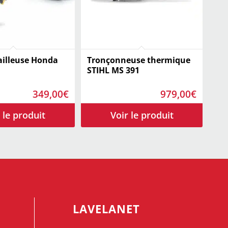
illeuse Honda
Tronçonneuse thermique
STIHL MS 391
349,00
€
979,00
€
LAVELANET