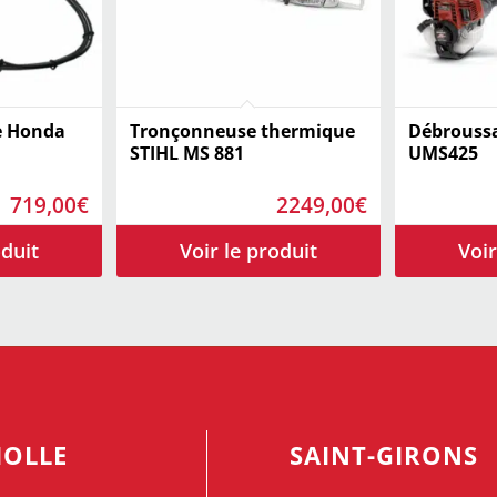
e Honda
Tronçonneuse thermique
Débroussa
STIHL MS 881
UMS425
719,00
€
2249,00
€
IOLLE
SAINT-GIRONS