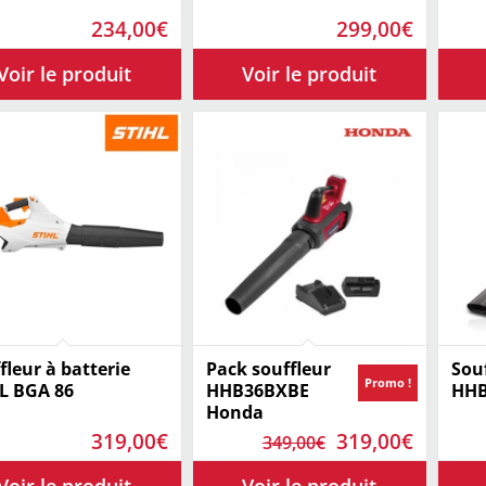
234,00
€
299,00
€
fleur à batterie
Pack souffleur
Sou
Promo !
L BGA 86
HHB36BXBE
HHB
Honda
Le
Le
319,00
€
319,00
€
349,00
€
prix
prix