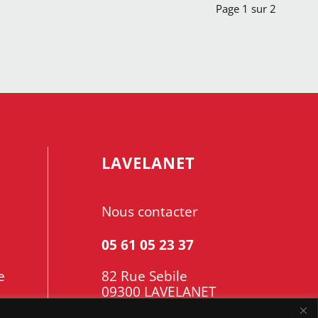
Page 1 sur 2
LAVELANET
Nous contacter
05 61 05 23 37
e
82 Rue Sebile
09300 LAVELANET