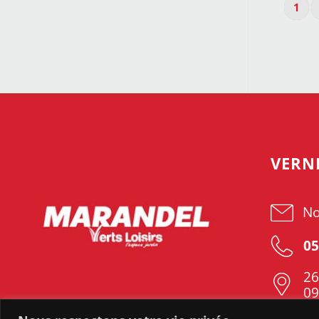
1
VERN
No
05
26
09