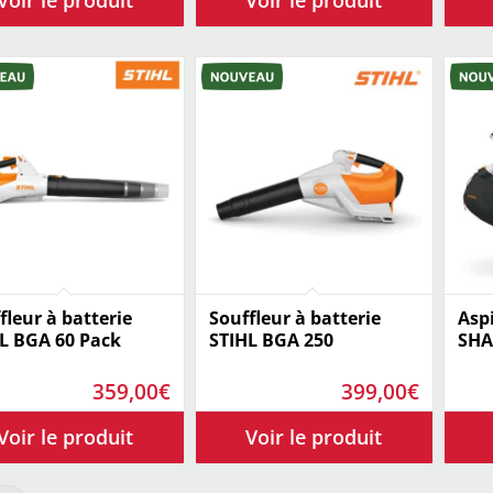
initial
actuel
était :
est :
349,00€.
319,00€
fleur à batterie
Souffleur à batterie
Asp
L BGA 60 Pack
STIHL BGA 250
SHA
359,00
€
399,00
€