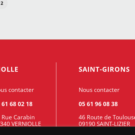
2
IOLLE
SAINT-GIRONS
us contacter
Nous contacter
 61 68 02 18
05 61 96 08 38
 Rue Carabin
46 Route de Toulous
340 VERNIOLLE
09190 SAINT-LIZIER