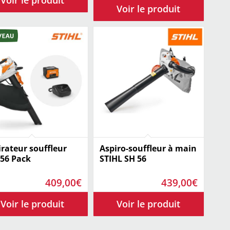
initial
actuel
initial
actuel
était :
est :
était :
est :
.
459,00€.
329,00€.
349,00€.
339,00
irateur souffleur
Aspiro-souffleur à main
56 Pack
STIHL SH 56
409,00
€
439,00
€