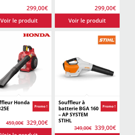
299,00
€
299,00
€
ffleur Honda
Souffleur à
Promo !
Promo !
25E
batterie BGA 160
– AP SYSTEM
STIHL
Le
Le
329,00
€
459,00
€
Le
Le
339,00
€
349,00
€
prix
prix
prix
prix