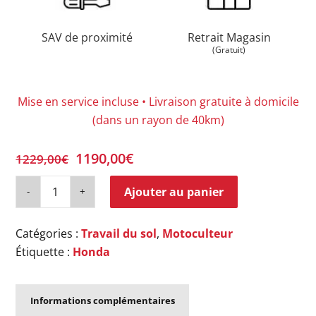
SAV de proximité
Retrait Magasin
(Gratuit)
Mise en service incluse • Livraison gratuite à domicile
(dans un rayon de 40km)
Le
Le
1190,00
€
1229,00
€
prix
prix
initial
actuel
Ajouter au panier
était :
est :
1229,00€.
1190,00€.
Catégories :
Travail du sol
,
Motoculteur
Étiquette :
Honda
Informations complémentaires