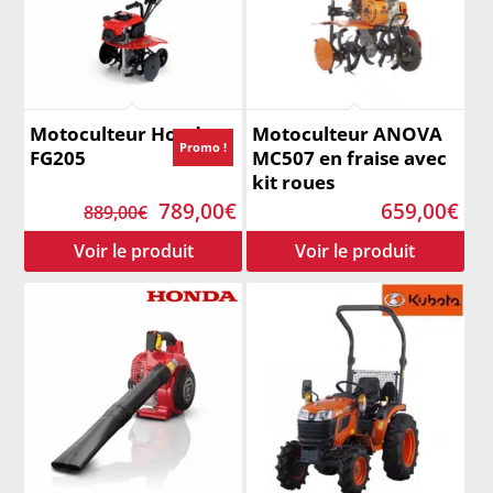
Motoculteur Honda
Motoculteur ANOVA
Promo !
FG205
MC507 en fraise avec
kit roues
Le
Le
789,00
€
659,00
€
889,00
€
prix
prix
initial
actuel
était :
est :
889,00€.
789,00€.