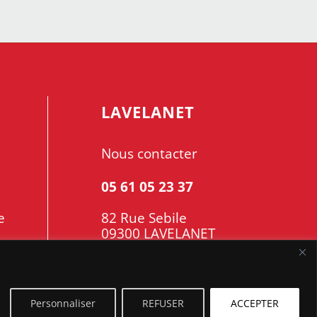
était :
est :
était :
est :
19800,00€.
17290,00€.
18290,00€.
15500,
LAVELANET
Nous contacter
05 61 05 23 37
e
82 Rue Sebile
09300 LAVELANET
Personnaliser
REFUSER
ACCEPTER