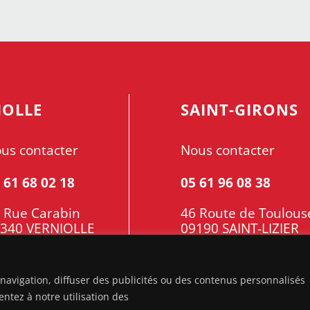
tait :
est :
était :
est :
4370,00€.
20990,00€.
27303,00€.
23190,00€.
IOLLE
SAINT-GIRONS
us contacter
Nous contacter
 61 68 02 18
05 61 96 08 38
 Rue Carabin
46 Route de Toulous
340 VERNIOLLE
09190 SAINT-LIZIER
navigation, diffuser des publicités ou des contenus personnalisés
 vente
-
Politique de Confidentialité
entez à notre utilisation des