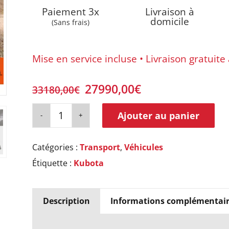
Paiement 3x
Livraison à
domicile
(Sans frais)
Mise en service incluse • Livraison gratuit
Le
Le
27990,00
€
33180,00
€
prix
prix
initial
actuel
Ajouter au panier
était :
est :
33180,00€.
27990,00€.
Catégories :
Transport
,
Véhicules
Étiquette :
Kubota
Description
Informations complémentair