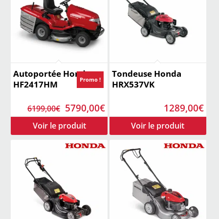
Autoportée Honda
Tondeuse Honda
Promo !
HF2417HM
HRX537VK
Le
Le
5790,00
€
1289,00
€
6199,00
€
prix
prix
initial
actuel
était :
est :
6199,00€.
5790,00€.