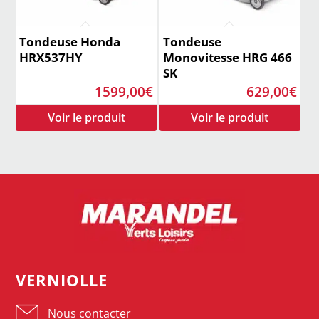
Tondeuse Honda
Tondeuse
HRX537HY
Monovitesse HRG 466
SK
1599,00
€
629,00
€
VERNIOLLE
Nous contacter