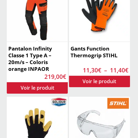
Pantalon Infinity
Gants Function
Classe 1 Type A –
Thermogrip STIHL
20m/s – Coloris
orange INPAOR
Pla
11,30
€
–
11,40
€
219,00
€
de
prix
11,
à
11,