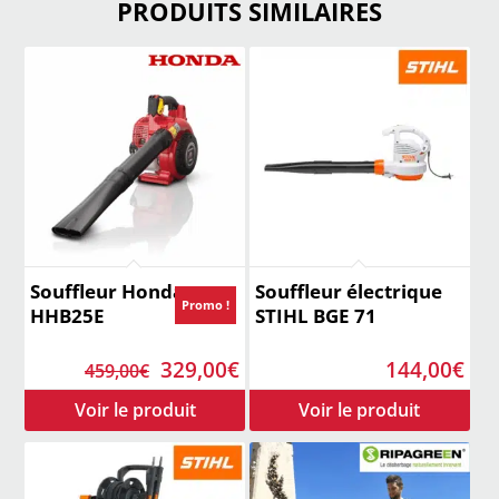
PRODUITS SIMILAIRES
Souffleur Honda
Souffleur électrique
Promo !
HHB25E
STIHL BGE 71
Le
Le
329,00
€
144,00
€
459,00
€
prix
prix
initial
actuel
était :
est :
459,00€.
329,00€.