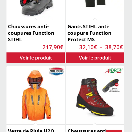
Chaussures anti-
Gants STIHL anti-
coupures Function
coupure Function
STIHL
Protect MS
Pla
217,90
€
32,10
€
–
38,70
€
de
prix
32,
à
38,
Veste de Pluie H2O
Chaussures anti-