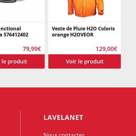
nctional
Veste de Pluie H2O Coloris
a 576412402
orange H2OVEOR
79,99
€
129,00
€
LAVELANET
Nous contacter