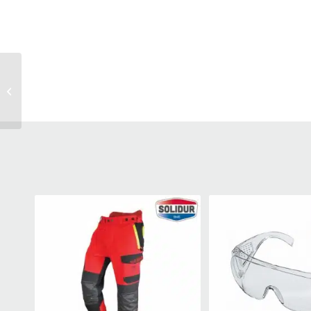
Lunettes de
protection DYNAMIC
Contrast teintées
STIHL