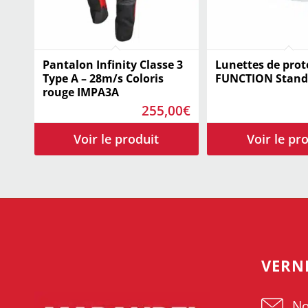
Pantalon Infinity Classe 3
Lunettes de prot
Type A – 28m/s Coloris
FUNCTION Standa
rouge IMPA3A
255,00
€
VERN
No