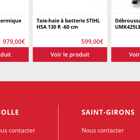
hermique
Taie-haie à batterie STIHL
Débroussa
HSA 130 R -60 cm
UMK425L
979,00
€
599,00
€
IOLLE
SAINT-GIRONS
us contacter
Nous contacter