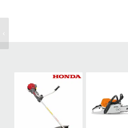
Batterie Lithium –
ION 60V / 2AH KA3000
KRESS