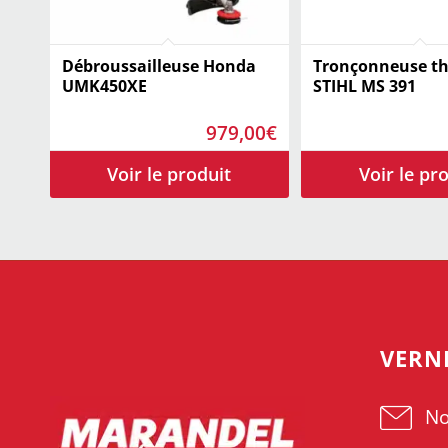
Débroussailleuse Honda
Tronçonneuse t
UMK450XE
STIHL MS 391
979,00
€
VERN
No