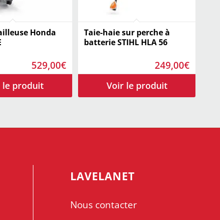
illeuse Honda
Taie-haie sur perche à
E
batterie STIHL HLA 56
529,00
€
249,00
€
LAVELANET
Nous contacter