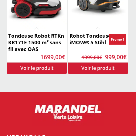
Tondeuse Robot RTKn
Robot Tondeuse
Promo !
KR171E 1500 m² sans
iMOW® 5 Stihl
fil avec OAS
Le
Le
1699,00
€
999,00
€
1999,00
€
prix
pri
initial
act
était :
est 
1999,00€.
999