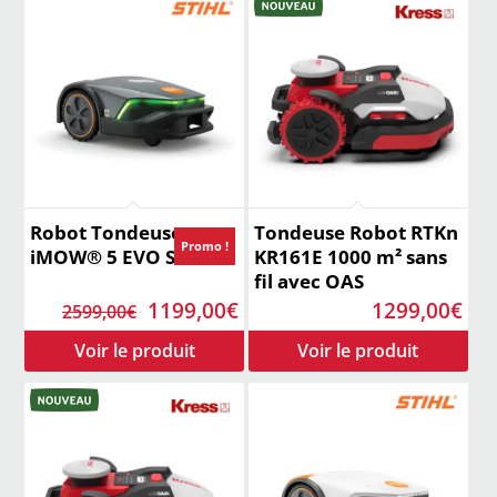
Robot Tondeuse
Tondeuse Robot RTKn
Promo !
iMOW® 5 EVO Stihl
KR161E 1000 m² sans
fil avec OAS
Le
Le
1199,00
€
1299,00
€
2599,00
€
prix
prix
initial
actuel
était :
est :
2599,00€.
1199,00€.