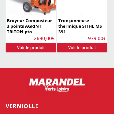
Broyeur Composteur
Tronçonneuse
3 points AGRINT
thermique STIHL MS
TRITON-pto
391
2690,00
€
979,00
€
VERNIOLLE