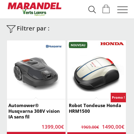
Filtrer par :
Promo !
Automower®
Robot Tondeuse Honda
Husqvarna 308V vision
HRM1500
IA sans fil
Le
Le
1399,00
€
1490,00
€
1969,00
€
prix
prix