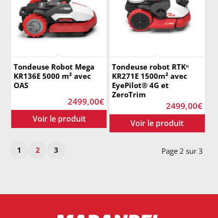
Tondeuse Robot Mega
Tondeuse robot RTKⁿ
KR136E 5000 m² avec
KR271E 1500m² avec
OAS
EyePilot® 4G et
ZeroTrim
2499,00
€
2499,00
€
1
2
3
Page 2 sur 3