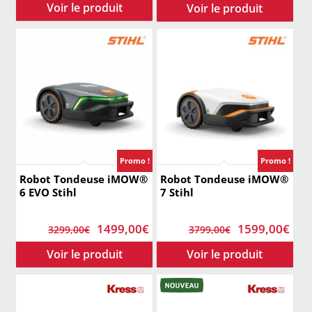
initial
act
était :
est 
1969,00€.
149
Promo !
Promo !
Robot Tondeuse iMOW®
Robot Tondeuse iMOW®
6 EVO Stihl
7 Stihl
Le
Le
Le
Le
1499,00
€
1599,00
€
3299,00
€
3799,00
€
prix
prix
prix
prix
initial
actuel
initial
act
était :
est :
était :
est 
3299,00€.
1499,00€.
3799,00€.
159