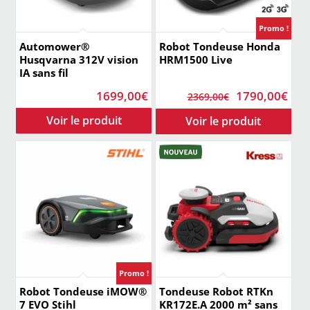
Promo !
Automower®
Robot Tondeuse Honda
Husqvarna 312V vision
HRM1500 Live
IA sans fil
Le
Le
1699,00
€
1790,00
€
2369,00
€
prix
prix
initial
act
était :
est 
2369,00€.
179
Promo !
Robot Tondeuse iMOW®
Tondeuse Robot RTKn
7 EVO Stihl
KR172E.A 2000 m² sans