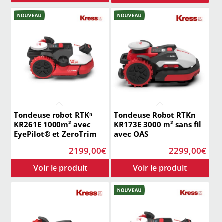
était :
est 
2659,00€.
219
Tondeuse robot RTKⁿ
Tondeuse Robot RTKn
KR261E 1000m² avec
KR173E 3000 m² sans fil
EyePilot® et ZeroTrim
avec OAS
2199,00
€
2299,00
€